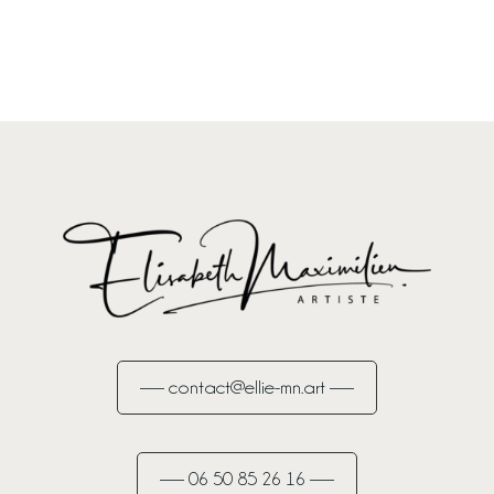
—— contact@ellie-mn.art ——
—— 06 50 85 26 16 ——