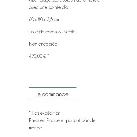
Assemblage des couleurs de la nature
avec une pointe d’or
60 x 80 x 3,5 cm
Toile de coton 3D vernie.
Non encadrée
490,00 € *
Je commande
* Hors expédition
Envoi en France et partout dans le
monde