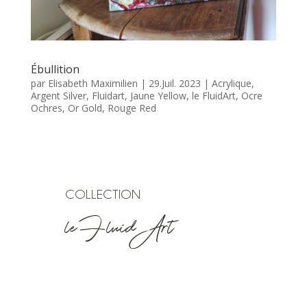
Ébullition
par
Elisabeth Maximilien
|
29.Juil. 2023
|
Acrylique
,
Argent Silver
,
Fluidart
,
Jaune Yellow
,
le FluidArt
,
Ocre
Ochres
,
Or Gold
,
Rouge Red
COLLECTION
le Fluid’Art