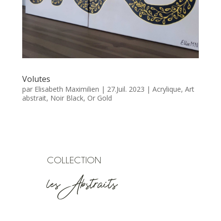
Volutes
par
Elisabeth Maximilien
|
27.Juil. 2023
|
Acrylique
,
Art
abstrait
,
Noir Black
,
Or Gold
COLLECTION
les Abstraits