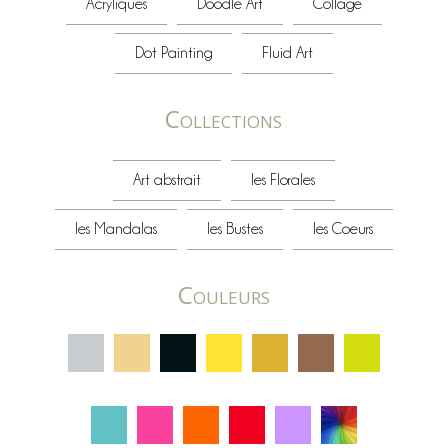
Acryliques
Doodle Art
Collage
Dot Painting
Fluid Art
Collections
Art abstrait
les Florales
les Mandalas
les Bustes
les Coeurs
Couleurs
C
C
C
C
C
C
C
C
C
C
C
C
C