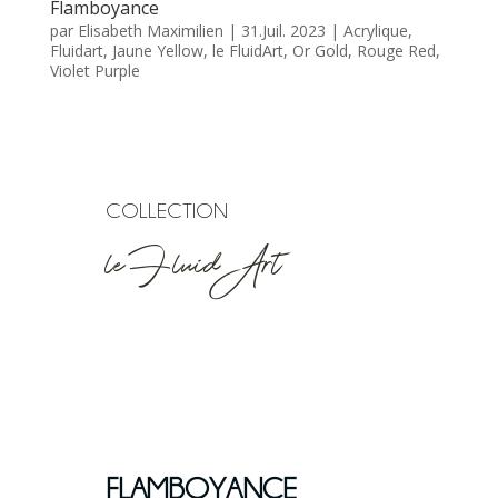
Flamboyance
par
Elisabeth Maximilien
|
31.Juil. 2023
|
Acrylique
,
Fluidart
,
Jaune Yellow
,
le FluidArt
,
Or Gold
,
Rouge Red
,
Violet Purple
COLLECTION
le Fluid’Art
FLAMBOYANCE