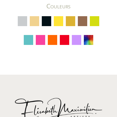
Couleurs
C
C
C
C
C
C
C
C
C
C
C
C
C