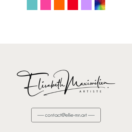
C
C
C
C
C
C
—— contact@ellie-mn.art ——