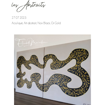
les Abstraits
27 07 2023
Acrylique
,
Art abstrait
,
Noir Black
,
Or Gold