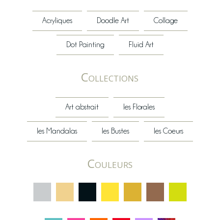
Acryliques
Doodle Art
Collage
Dot Painting
Fluid Art
Collections
Art abstrait
les Florales
les Mandalas
les Bustes
les Coeurs
Couleurs
C
C
C
C
C
C
C